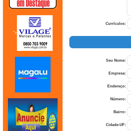
Currículos:
">
Seu Nome:
Empresa:
Endereço:
Número:
Bairro:
Cidade-UF: