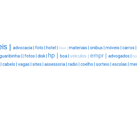
eis |
advocacia |
foto |
hotel |
materiais |
onibus |
móveis |
carros 
blue |
hp |
empr |
guaribinha |
|
fotos |
disk |
boa |
veiculos |
advogados |
bo
|
|
cabelo |
vagas |
sites |
assessoria |
radio |
coelho |
sorteio |
escolas |
mer