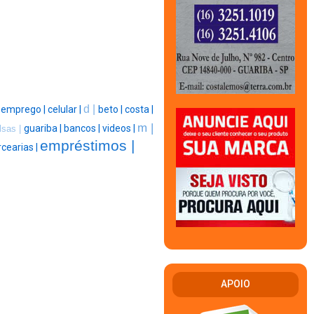
d |
|
emprego |
celular |
beto |
costa |
m |
guariba |
bancos |
videos |
lsas |
empréstimos |
cearias |
APOIO