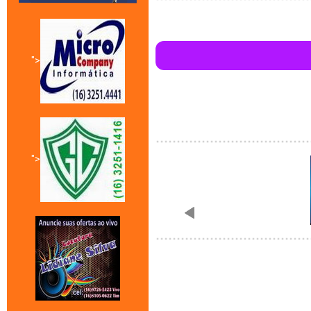
">
">