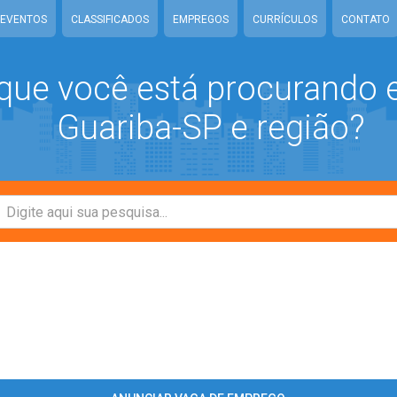
EVENTOS
CLASSIFICADOS
EMPREGOS
CURRÍCULOS
CONTATO
que você está procurando
Guariba-SP e região?