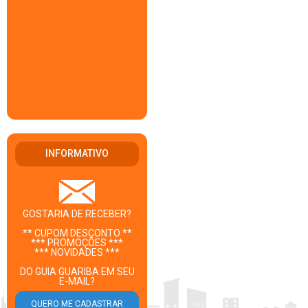
INFORMATIVO
GOSTARIA DE RECEBER?
** CUPOM DESCONTO **
*** PROMOÇÕES ***
*** NOVIDADES ***
DO GUIA GUARIBA EM SEU
E-MAIL?