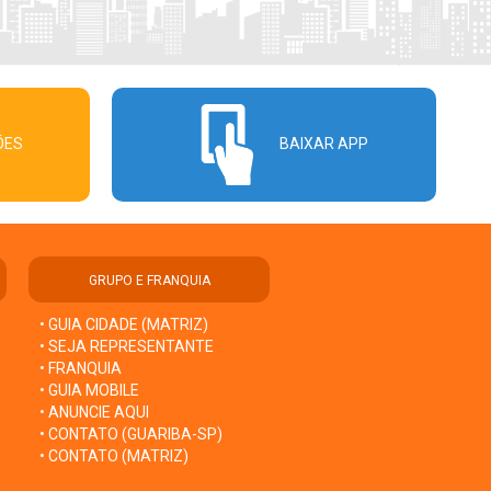
ÕES
BAIXAR APP
GRUPO E FRANQUIA
• GUIA CIDADE (MATRIZ)
• SEJA REPRESENTANTE
• FRANQUIA
• GUIA MOBILE
• ANUNCIE AQUI
• CONTATO (GUARIBA-SP)
• CONTATO (MATRIZ)