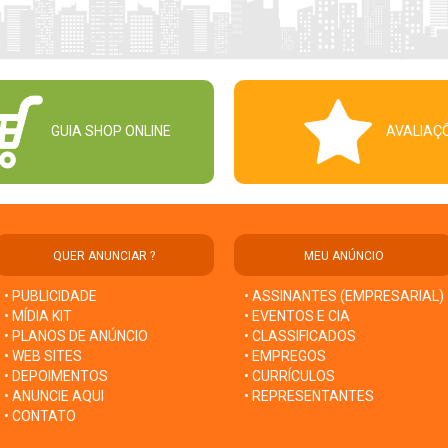
GUIA SHOP ONLINE
AVALIAÇ
QUER ANUNCIAR ?
MEU ANÚNCIO
• PUBLICIDADE
• ASSINANTES (EMPRESARIAL)
• MÍDIA KIT
• EVENTOS E CIA
• PLANOS DE ANÚNCIO
• CLASSIFICADOS
• WEB SITES
• EMPREGOS
• DEPOIMENTOS
• CURRÍCULOS
• ANUNCIE AQUI
• REPRESENTANTES
• CONTATO