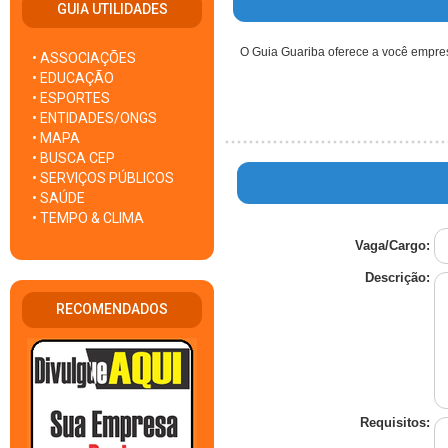
GUIA UTILIDADES
O Guia Guariba oferece a você empre
• ASSOCIAÇÕES
• EDUCAÇÃO
• ESPORTES
• ENTIDADES/ONGS
• MAPA
• BUSCA CEP
• SERVIÇOS PÚBLICOS
• SAÚDE
• TEMPO & CLIMA
Vaga/Cargo:
Descrição:
RECOMENDADOS
Requisitos: