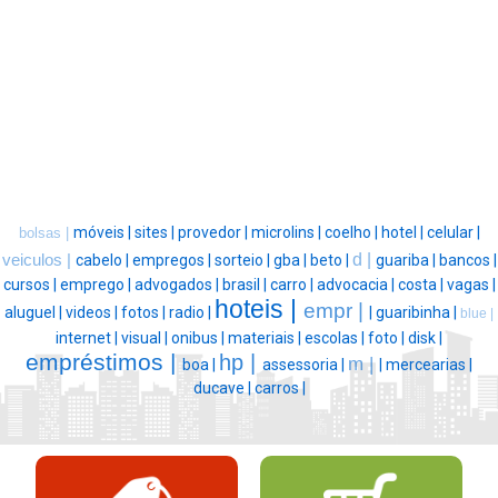
móveis |
sites |
provedor |
microlins |
coelho |
hotel |
celular |
bolsas |
d |
veiculos |
cabelo |
empregos |
sorteio |
gba |
beto |
guariba |
bancos |
cursos |
emprego |
advogados |
brasil |
carro |
advocacia |
costa |
vagas |
hoteis |
empr |
aluguel |
videos |
fotos |
radio |
|
guaribinha |
blue |
internet |
visual |
onibus |
materiais |
escolas |
foto |
disk |
empréstimos |
hp |
m |
boa |
assessoria |
|
mercearias |
ducave |
carros |