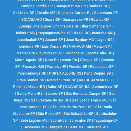
Campos Jordão-SP
|
Caraguatatuba-SP
|
Cardoso-SP
|
Ceilândia-DF
|
Cláudio-MG
|
Duque de Caxias-RJ
|
Garanhuns-PE
|
GOIÂNIA-GO
|
Guará-DF
|
Guarapuava-PR
|
Guariba-SP
|
Guarujá-SP
|
Iguapé-SP
|
Ilha Bela-SP
|
Ilha Comprida-SP
|
Itabirito-MG
|
Itaquaquecetuba-SP
|
Itaqui-RS
|
Ituiutaba-MG
|
Jaboticabal-SP
|
Jacareí-SP
|
José Raydan-MG
|
Lages-SC
|
Londrina-PR
|
Luís Correia-PI
|
MANAUS-AM
|
Matão-SP
|
Medianeira-PR
|
Mirassol-SP
|
Mococa-SP
|
Monte Alto-SP
|
Morro Agudo-SP
|
Novo Progresso-PA
|
Olímpia-SP
|
Osasco-
SP
|
Paracatu-MG
|
Parnaíba-PI
|
Peruíbe-SP
|
Piracicaba-SP
|
Pirassununga-SP
|
PORTO ALEGRE-RS
|
Porto Seguro-BA
|
Praia Grande-SP
|
Ribeirão Preto-SP
|
RIO DE JANEIRO-RJ
|
Rolim de Moura-RO
|
Salto-SP
|
SALVADOR-BA
|
Samambaia-DF
|
Santa Maria-RS
|
Santos-SP
|
São Bernardo Campo-SP
|
São
Borja-RS
|
São Caetano do Sul-SP
|
São João Paraíso-MG
|
São
José Campos-SP
|
São José do Rio Preto-SP
|
São Paulo
(Itaquera)-SP
|
São Pedro-SP
|
São Sebastião-SP
|
Sertãozinho-
SP
|
Sete Lagoas-MG
|
Sobral-CE
|
Sorocaba-SP
|
Taguatinga-DF
|
Taiobeiras-MG
|
Tangará da Serra-MT
|
Tarauacá-AC
|