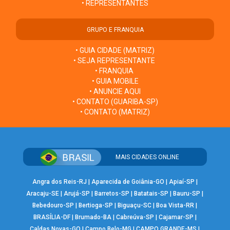
• REPRESENTANTES
GRUPO E FRANQUIA
• GUIA CIDADE (MATRIZ)
• SEJA REPRESENTANTE
• FRANQUIA
• GUIA MOBILE
• ANUNCIE AQUI
• CONTATO (GUARIBA-SP)
• CONTATO (MATRIZ)
MAIS CIDADES ONLINE
Angra dos Reis-RJ
|
Aparecida de Goiânia-GO
|
Apiaí-SP
|
Aracaju-SE
|
Arujá-SP
|
Barretos-SP
|
Batatais-SP
|
Bauru-SP
|
Bebedouro-SP
|
Bertioga-SP
|
Biguaçu-SC
|
Boa Vista-RR
|
BRASÍLIA-DF
|
Brumado-BA
|
Cabreúva-SP
|
Cajamar-SP
|
Caldas Novas-GO
|
Campo Belo-MG
|
CAMPO GRANDE-MS
|